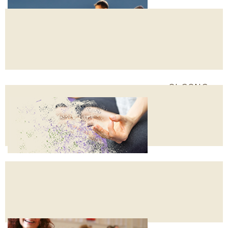
QI GONG
GINNASTICA
YOGA
POSTURALE
MEZIERES